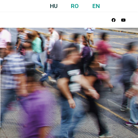
HU
RO
EN