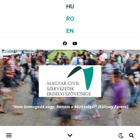
HU
RO
EN
"Nem önmagadé vagy, hanem a közösségé!" (Kölcsey Ferenc)