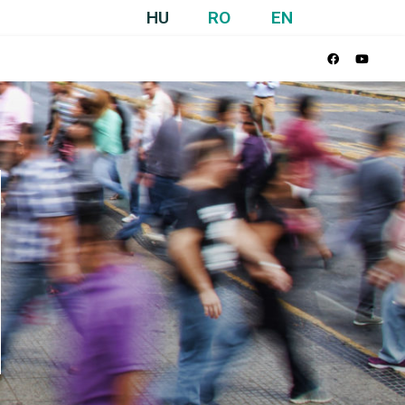
HU
RO
EN