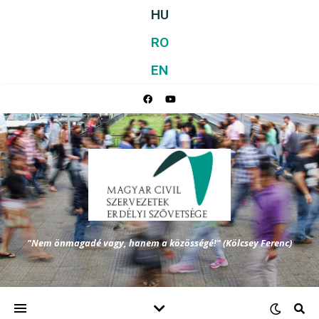
HU
RO
EN
"Nem önmagadé vagy, hanem a közösségé!" (Kölcsey Ferenc)