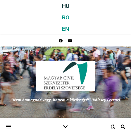
HU
RO
EN
"Nem önmagadé vagy, hanem a közösségé!" (Kölcsey Ferenc)