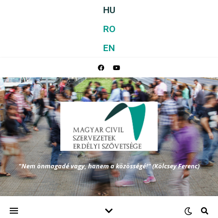
HU
RO
EN
"Nem önmagadé vagy, hanem a közösségé!" (Kölcsey Ferenc)