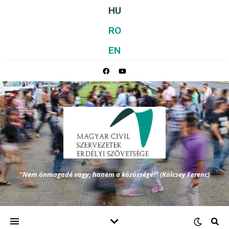
HU
RO
EN
"Nem önmagadé vagy, hanem a közösségé!" (Kölcsey Ferenc)