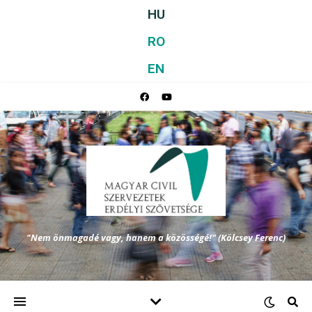
HU
RO
EN
"Nem önmagadé vagy, hanem a közösségé!" (Kölcsey Ferenc)