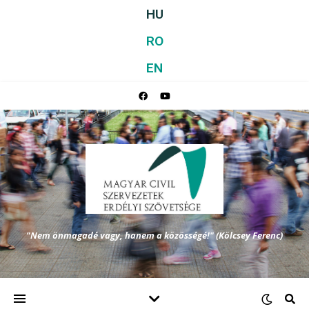
HU
RO
EN
"Nem önmagadé vagy, hanem a közösségé!" (Kölcsey Ferenc)