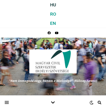
HU
RO
EN
"Nem önmagadé vagy, hanem a közösségé!" (Kölcsey Ferenc)