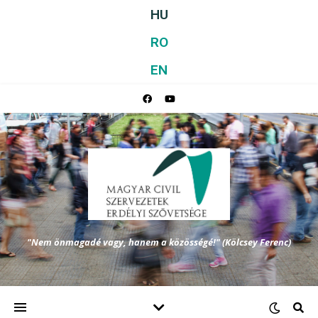
HU
RO
EN
"Nem önmagadé vagy, hanem a közösségé!" (Kölcsey Ferenc)