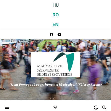
HU
RO
EN
"Nem önmagadé vagy, hanem a közösségé!" (Kölcsey Ferenc)