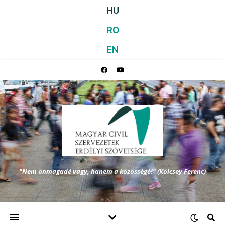
HU
RO
EN
"Nem önmagadé vagy, hanem a közösségé!" (Kölcsey Ferenc)