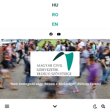
HU
RO
EN
"Nem önmagadé vagy, hanem a közösségé!" (Kölcsey Ferenc)