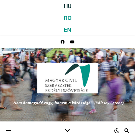
HU
RO
EN
"Nem önmagadé vagy, hanem a közösségé!" (Kölcsey Ferenc)