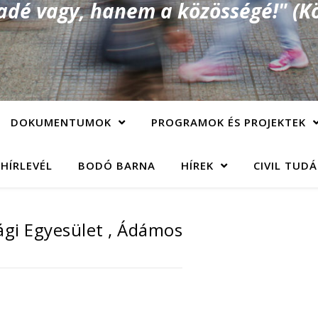
é vagy, hanem a közösségé!" (Kö
DOKUMENTUMOK
PROGRAMOK ÉS PROJEKTEK
 HÍRLEVÉL
BODÓ BARNA
HÍREK
CIVIL TUD
ági Egyesület , Ádámos