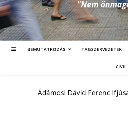
"Nem önmagad
BEMUTATKOZÁS
TAGSZERVEZETEK
CIVIL
Ádámosi Dávid Ferenc Ifjús