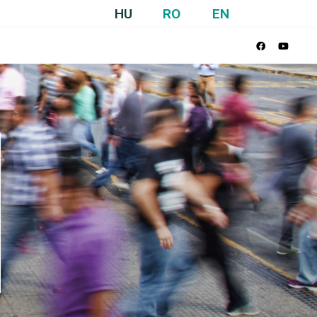
HU
RO
EN