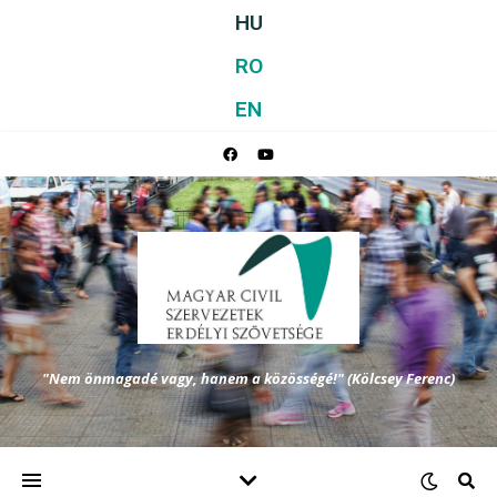
HU
RO
EN
"Nem önmagadé vagy, hanem a közösségé!" (Kölcsey Ferenc)