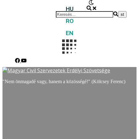
HU
RO
EN
"Nem önmagadé vagy, hanem a közösségé!" (Kölcsey Ferenc)