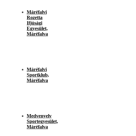
Máréfalvi
Rozetta
Ifjúsági
Egyesület,
Máréfalva
Máréfalvi
Sportklub,
Máréfalva
Medvenyelv
Sportegyesület,
Máréfalva