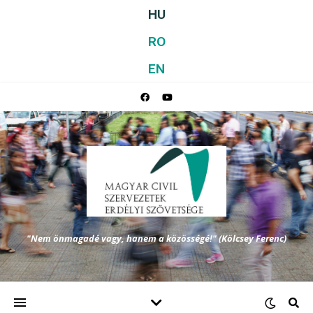
HU
RO
EN
"Nem önmagadé vagy, hanem a közösségé!" (Kölcsey Ferenc)