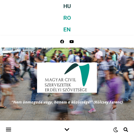
HU
RO
EN
"Nem önmagadé vagy, hanem a közösségé!" (Kölcsey Ferenc)