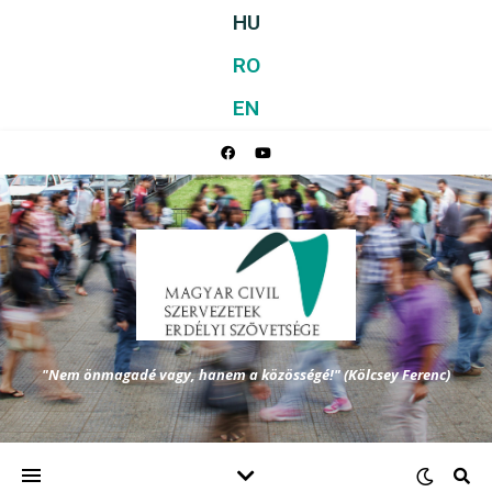
HU
RO
EN
"Nem önmagadé vagy, hanem a közösségé!" (Kölcsey Ferenc)