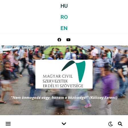
HU
RO
EN
"Nem önmagadé vagy, hanem a közösségé!" (Kölcsey Ferenc)