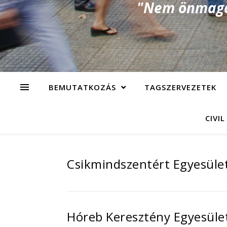
"Nem önmagad
BEMUTATKOZÁS
TAGSZERVEZETEK
CIVIL
Csikmindszentért Egyesüle
Hóreb Keresztény Egyesüle