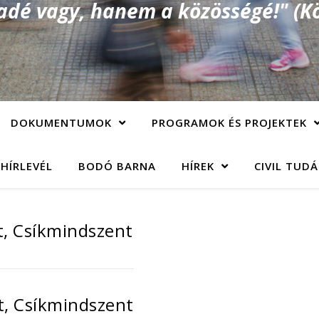
é vagy, hanem a közösségé!" (Kö
DOKUMENTUMOK
PROGRAMOK ÉS PROJEKTEK
 HÍRLEVÉL
BODÓ BARNA
HÍREK
CIVIL TUD
t, Csíkmindszent
t, Csíkmindszent