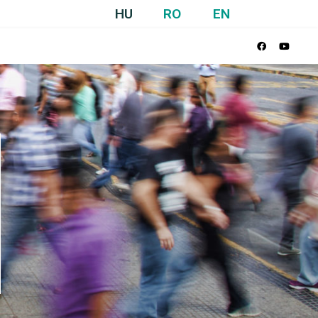
HU
RO
EN