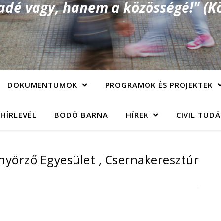
é vagy, hanem a közösségé!" (Kö
DOKUMENTUMOK
PROGRAMOK ÉS PROJEKTEK
 HÍRLEVÉL
BODÓ BARNA
HÍREK
CIVIL TUD
yörző Egyesület , Csernakeresztúr