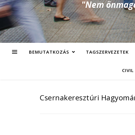
"Nem önmagad
BEMUTATKOZÁS
TAGSZERVEZETEK
CIVIL
Csernakeresztúri Hagyomán