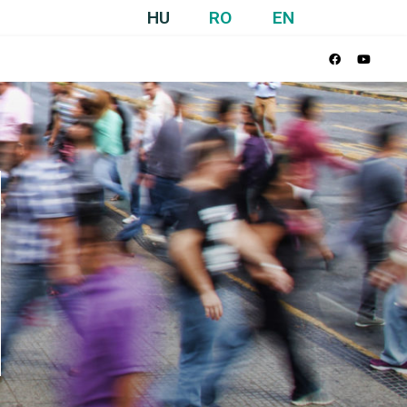
HU
RO
EN