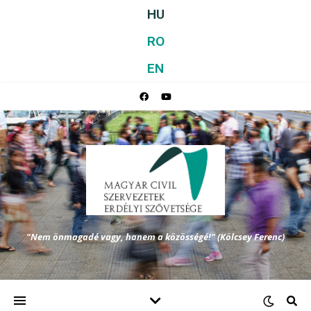
HU
RO
EN
"Nem önmagadé vagy, hanem a közösségé!" (Kölcsey Ferenc)