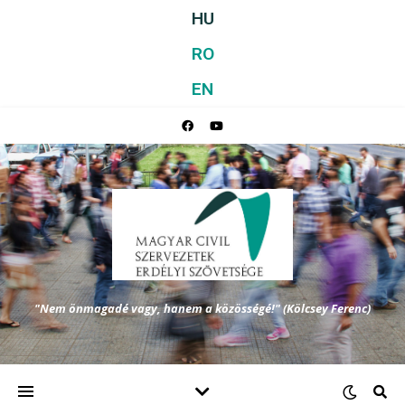
HU
RO
EN
"Nem önmagadé vagy, hanem a közösségé!" (Kölcsey Ferenc)