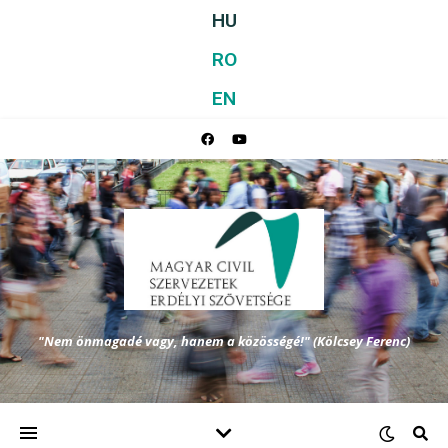
HU
RO
EN
"Nem önmagadé vagy, hanem a közösségé!" (Kölcsey Ferenc)