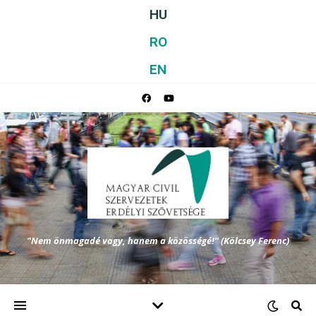
HU
RO
EN
"Nem önmagadé vagy, hanem a közösségé!" (Kölcsey Ferenc)