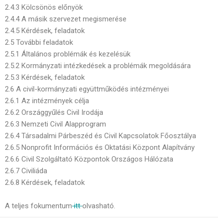
2.4.3 Kölcsönös előnyök
2.4.4 A másik szervezet megismerése
2.4.5 Kérdések, feladatok
2.5 További feladatok
2.5.1 Általános problémák és kezelésük
2.5.2 Kormányzati intézkedések a problémák megoldására
2.5.3 Kérdések, feladatok
2.6 A civil-kormányzati együttműködés intézményei
2.6.1 Az intézmények célja
2.6.2 Országgyűlés Civil Irodája
2.6.3 Nemzeti Civil Alapprogram
2.6.4 Társadalmi Párbeszéd és Civil Kapcsolatok Főosztálya
2.6.5 Nonprofit Információs és Oktatási Központ Alapítvány
2.6.6 Civil Szolgáltató Központok Országos Hálózata
2.6.7 Civiliáda
2.6.8 Kérdések, feladatok
A teljes fokumentum
itt
olvasható.