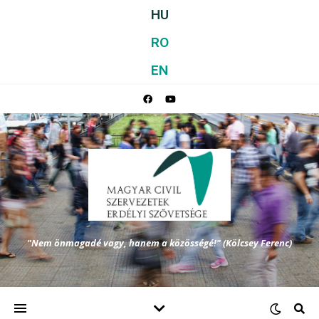
HU
RO
EN
"Nem önmagadé vagy, hanem a közösségé!" (Kölcsey Ferenc)