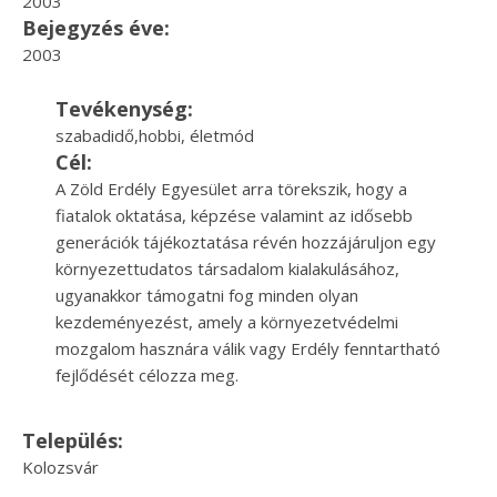
2003
Bejegyzés éve:
2003
Tevékenység:
szabadidő,hobbi, életmód
Cél:
A Zöld Erdély Egyesület arra törekszik, hogy a
fiatalok oktatása, képzése valamint az idősebb
generációk tájékoztatása révén hozzájáruljon egy
környezettudatos társadalom kialakulásához,
ugyanakkor támogatni fog minden olyan
kezdeményezést, amely a környezetvédelmi
mozgalom hasznára válik vagy Erdély fenntartható
fejlődését célozza meg.
Település:
Kolozsvár