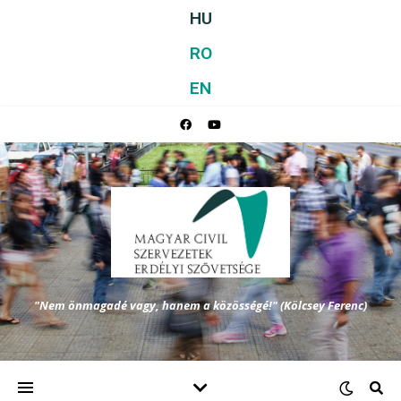
HU
RO
EN
"Nem önmagadé vagy, hanem a közösségé!" (Kölcsey Ferenc)