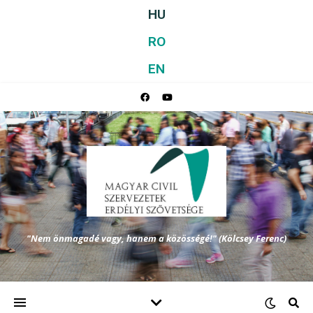
HU
RO
EN
"Nem önmagadé vagy, hanem a közösségé!" (Kölcsey Ferenc)