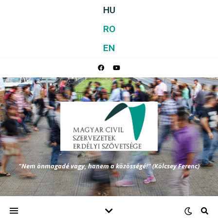
HU
RO
EN
"Nem önmagadé vagy, hanem a közösségé!" (Kölcsey Ferenc)