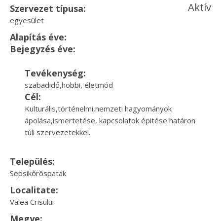
Aktív
Szervezet típusa:
egyesület
Alapítás éve:
Bejegyzés éve:
Tevékenység:
szabadidő,hobbi, életmód
Cél:
Kulturális,történelmi,nemzeti hagyományok
ápolása,ismertetése, kapcsolatok épitése határon
túli szervezetekkel.
Település:
Sepsikőröspatak
Localitate:
Valea Crisului
Megye: