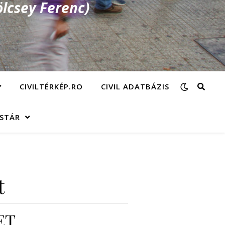
lcsey Ferenc)
CIVILTÉRKÉP.RO
CIVIL ADATBÁZIS
ÁSTÁR
t
ET