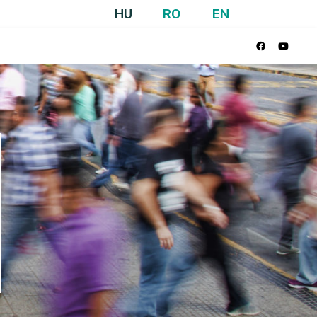
HU
RO
EN