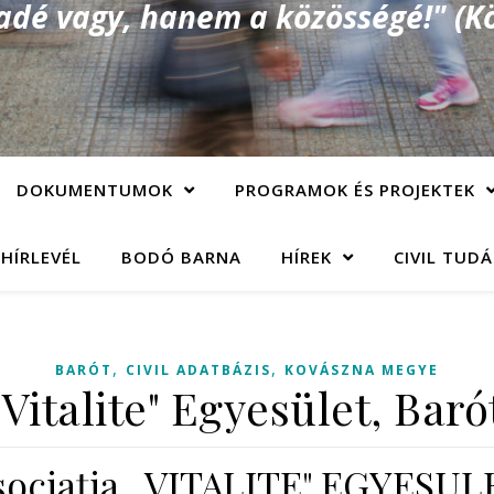
é vagy, hanem a közösségé!" (Kö
DOKUMENTUMOK
PROGRAMOK ÉS PROJEKTEK
 HÍRLEVÉL
BODÓ BARNA
HÍREK
CIVIL TUD
,
,
BARÓT
CIVIL ADATBÁZIS
KOVÁSZNA MEGYE
"Vitalite" Egyesület, Baró
sociaţia ,,VITALITE" EGYESUL