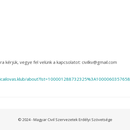
a kérjük, vegye fel velünk a kapcsolatot: civilkv@gmail.com
elipicailovas.klub/about?lst=100001288732325%3A1000060357
© 2024 - Magyar Civil Szervezetek Erdélyi Szövetsége