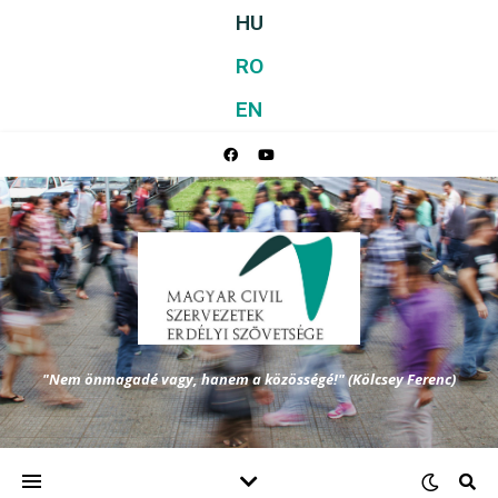
HU
RO
EN
"Nem önmagadé vagy, hanem a közösségé!" (Kölcsey Ferenc)