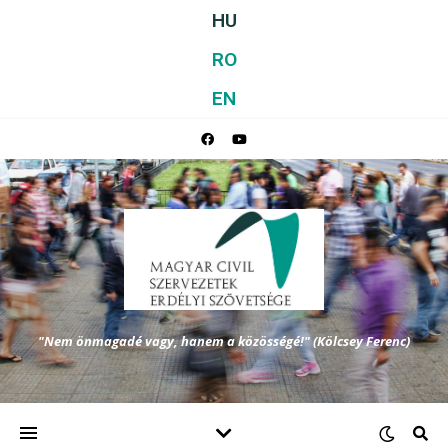
HU
RO
EN
"Nem önmagadé vagy, hanem a közösségé!" (Kölcsey Ferenc)