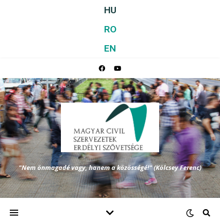
HU
RO
EN
"Nem önmagadé vagy, hanem a közösségé!" (Kölcsey Ferenc)