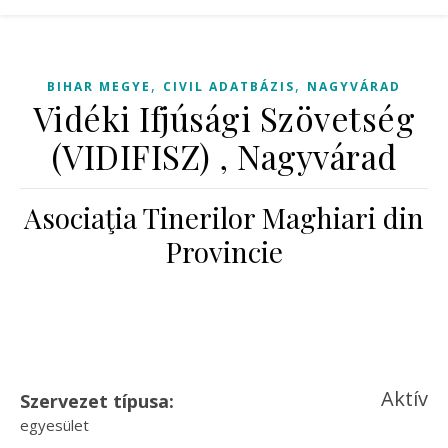
,
,
BIHAR MEGYE
CIVIL ADATBÁZIS
NAGYVÁRAD
Vidéki Ifjúsági Szövetség
(VIDIFISZ) , Nagyvárad
Asociaţia Tinerilor Maghiari din
Provincie
Aktív
Szervezet típusa:
egyesület