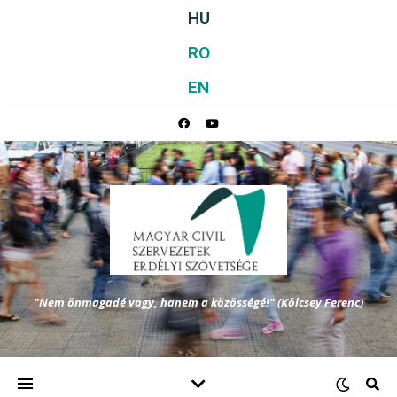
HU
RO
EN
"Nem önmagadé vagy, hanem a közösségé!" (Kölcsey Ferenc)