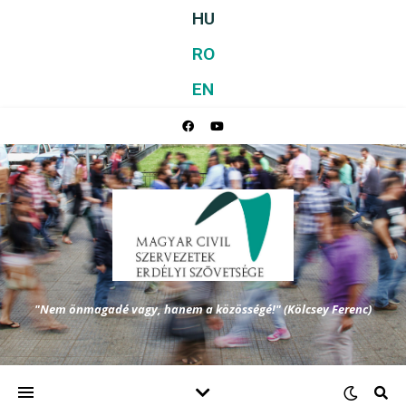
HU
RO
EN
"Nem önmagadé vagy, hanem a közösségé!" (Kölcsey Ferenc)