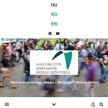
HU
RO
EN
"Nem önmagadé vagy, hanem a közösségé!" (Kölcsey Ferenc)