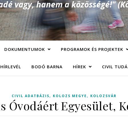
é vagy, hanem a közösségé!" (Kö
DOKUMENTUMOK
PROGRAMOK ÉS PROJEKTEK
 HÍRLEVÉL
BODÓ BARNA
HÍREK
CIVIL TUD
,
,
CIVIL ADATBÁZIS
KOLOZS MEGYE
KOLOZSVÁR
us Óvodáért Egyesület, K