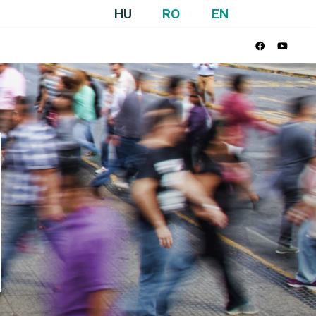
HU
RO
EN