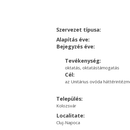
Szervezet típusa:
Alapítás éve:
Bejegyzés éve:
Tevékenység:
oktatás, oktatástámogatás
Cél:
az Unitárius ovóda háttérintézmé
Település:
Kolozsvár
Localitate:
Cluj-Napoca