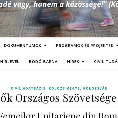
é vagy, hanem a közösségé!" (Kö
DOKUMENTUMOK
PROGRAMOK ÉS PROJEKTEK
 HÍRLEVÉL
BODÓ BARNA
HÍREK
CIVIL TUD
,
,
CIVIL ADATBÁZIS
KOLOZS MEGYE
KOLOZSVÁR
Nők Országos Szövetsége 
 Femeilor Unitariene din Ro