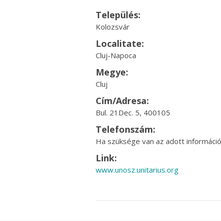
Település:
Kolozsvár
Localitate:
Cluj-Napoca
Megye:
Cluj
Cím/Adresa:
Bul. 21Dec. 5, 400105
Telefonszám:
Ha szüksége van az adott információr
Link:
www.unosz.unitarius.org