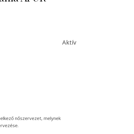
Aktív
delkező nőszervezet, melynek
ervezése.