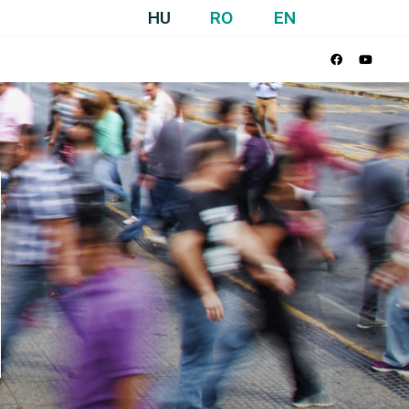
HU
RO
EN