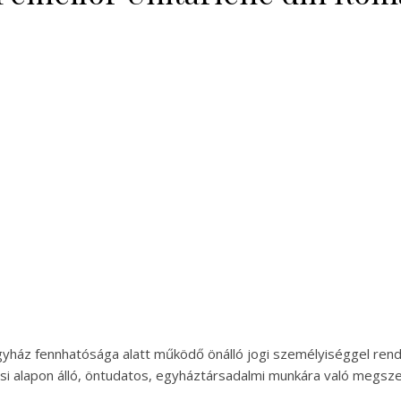
yház fennhatósága alatt működő önálló jogi személyiséggel ren
ölcsi alapon álló, öntudatos, egyháztársadalmi munkára való megsz