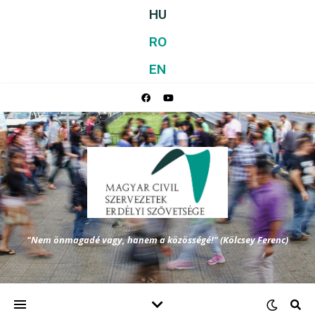
HU
RO
EN
"Nem önmagadé vagy, hanem a közösségé!" (Kölcsey Ferenc)