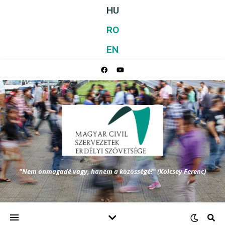
HU
RO
EN
"Nem önmagadé vagy, hanem a közösségé!" (Kölcsey Ferenc)