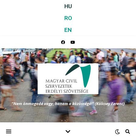
HU
RO
EN
"Nem önmagadé vagy, hanem a közösségé!" (Kölcsey Ferenc)