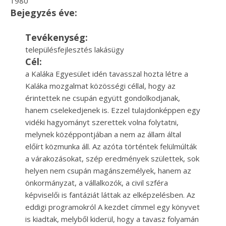
1980
Bejegyzés éve:
Tevékenység:
településfejlesztés lakásügy
Cél:
a Kaláka Egyesület idén tavasszal hozta létre a
Kaláka mozgalmat közösségi céllal, hogy az
érintettek ne csupán együtt gondolkodjanak,
hanem cselekedjenek is. Ezzel tulajdonképpen egy
vidéki hagyományt szerettek volna folytatni,
melynek középpontjában a nem az állam által
előírt közmunka áll. Az azóta történtek felülmúlták
a várakozásokat, szép eredmények születtek, sok
helyen nem csupán magánszemélyek, hanem az
önkormányzat, a vállalkozók, a civil szféra
képviselői is fantáziát láttak az elképzelésben. Az
eddigi programokról A kezdet címmel egy könyvet
is kiadtak, melyből kiderül, hogy a tavasz folyamán