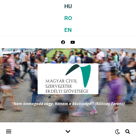
HU
RO
EN
"Nem önmagadé vagy, hanem a közösségé!" (Kölcsey Ferenc)