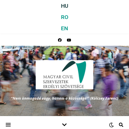
HU
RO
EN
"Nem önmagadé vagy, hanem a közösségé!" (Kölcsey Ferenc)