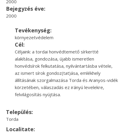
2000
Bejegyzés éve:
2000
Tevékenység:
környezetvédelem
Cél:
Céljaink: a tordai honvédtemető sírkertté
alakítása, gondozása, újabb ismeretlen
honvédsírok felkutatása, nyilvántartásba vétele,
az ismert sírok gondoz(tat)ása, emlékhely
állításának szorgalmazása Torda és Aranyos-vidék
körzetében, válaszadás ez irányú levelekre,
felvilágosítás nyújtása.
Település:
Torda
Localitate: