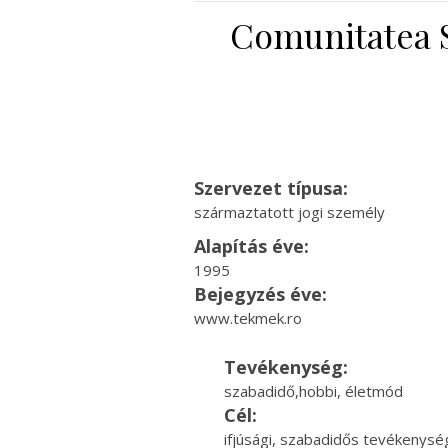
Comunitatea S
Szervezet típusa:
származtatott jogi személy
Alapítás éve:
1995
Bejegyzés éve:
www.tekmek.ro
Tevékenység:
szabadidő,hobbi, életmód
Cél:
ifjúsági, szabadidős tevékenysé