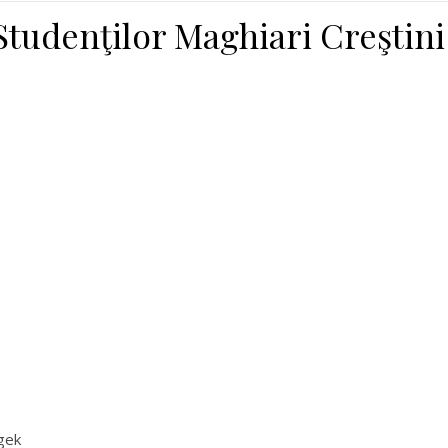
tudenţilor Maghiari Creştini
gek