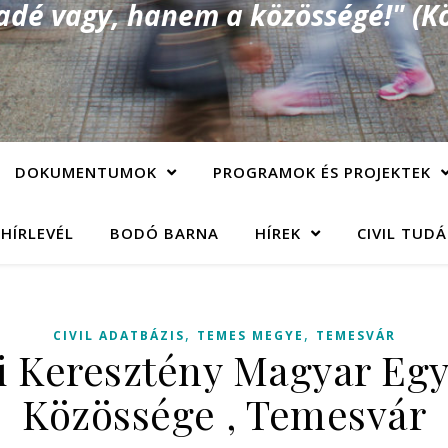
é vagy, hanem a közösségé!" (Kö
DOKUMENTUMOK
PROGRAMOK ÉS PROJEKTEK
 HÍRLEVÉL
BODÓ BARNA
HÍREK
CIVIL TUD
,
,
CIVIL ADATBÁZIS
TEMES MEGYE
TEMESVÁR
 Keresztény Magyar Eg
Közössége , Temesvár