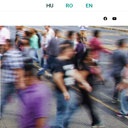
HU
RO
EN