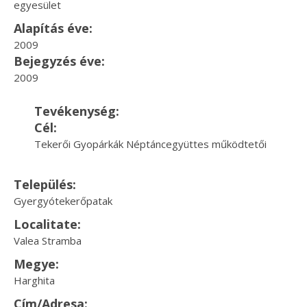
egyesület
Alapítás éve:
2009
Bejegyzés éve:
2009
Tevékenység:
Cél:
Tekerői Gyopárkák Néptáncegyüttes működtetői
Település:
Gyergyótekerőpatak
Localitate:
Valea Stramba
Megye:
Harghita
Cím/Adresa: