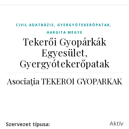
,
,
CIVIL ADATBÁZIS
GYERGYÓTEKERŐPATAK
HARGITA MEGYE
Tekerői Gyopárkák
Egyesület,
Gyergyótekerőpatak
Asociaţia TEKEROI GYOPARKAK
Aktív
Szervezet típusa: