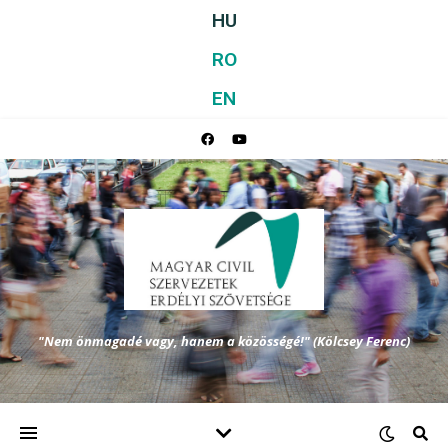
HU
RO
EN
"Nem önmagadé vagy, hanem a közösségé!" (Kölcsey Ferenc)