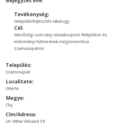
Bejegyzés éve:
Tevékenység:
településfejlesztés lakásügy
Cél:
Mezőségi szórvány iskolaközpont felépítése és
intézményi hátterének megteremtése
Szamosújváron
Település:
Szamosújvár
Localitate:
Gherla
Megye:
Cluj
Cím/Adresa:
str Mihai Viteazul 39