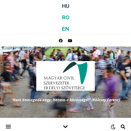
HU
RO
EN
"Nem önmagadé vagy, hanem a közösségé!" (Kölcsey Ferenc)