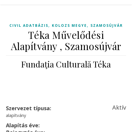
,
,
CIVIL ADATBÁZIS
KOLOZS MEGYE
SZAMOSÚJVÁR
Téka Művelődési
Alapítvány , Szamosújvár
Fundaţia Culturală Téka
Aktív
Szervezet típusa:
alapítvány
Alapítás éve: