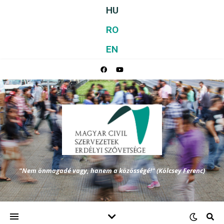
HU
RO
EN
"Nem önmagadé vagy, hanem a közösségé!" (Kölcsey Ferenc)